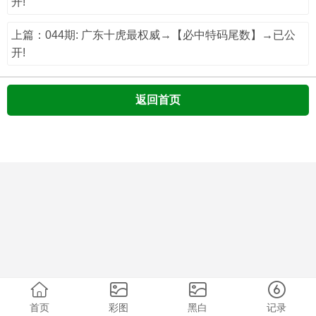
开!
上篇：044期: 广东十虎最权威→【必中特码尾数】→已公
开!
返回首页
首页
彩图
黑白
记录