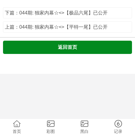
下篇：044期: 独家内幕☆<>【极品六尾】已公开
上篇：044期: 独家内幕☆<>【平特一尾】已公开
返回首页
首页
彩图
黑白
记录