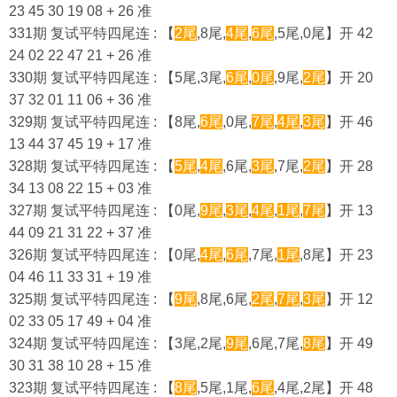
23 45 30 19 08 + 26 准
331期 复试平特四尾连 : 【
2尾
,8尾,
4尾
,
6尾
,5尾,0尾】开 42
24 02 22 47 21 + 26 准
330期 复试平特四尾连 : 【5尾,3尾,
6尾
,
0尾
,9尾,
2尾
】开 20
37 32 01 11 06 + 36 准
329期 复试平特四尾连 : 【8尾,
6尾
,0尾,
7尾
,
4尾
,
3尾
】开 46
13 44 37 45 19 + 17 准
328期 复试平特四尾连 : 【
5尾
,
4尾
,6尾,
3尾
,7尾,
2尾
】开 28
34 13 08 22 15 + 03 准
327期 复试平特四尾连 : 【0尾,
9尾
,
3尾
,
4尾
,
1尾
,
7尾
】开 13
44 09 21 31 22 + 37 准
326期 复试平特四尾连 : 【0尾,
4尾
,
6尾
,7尾,
1尾
,8尾】开 23
04 46 11 33 31 + 19 准
325期 复试平特四尾连 : 【
9尾
,8尾,6尾,
2尾
,
7尾
,
3尾
】开 12
02 33 05 17 49 + 04 准
324期 复试平特四尾连 : 【3尾,2尾,
9尾
,6尾,7尾,
8尾
】开 49
30 31 38 10 28 + 15 准
323期 复试平特四尾连 : 【
8尾
,5尾,1尾,
6尾
,4尾,2尾】开 48