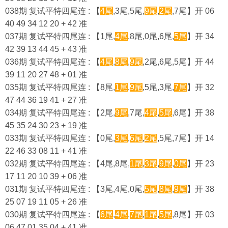
038期 复试平特四尾连 : 【
4尾
,3尾,5尾,
9尾
,
2尾
,7尾】开 06
40 49 34 12 20 + 42 准
037期 复试平特四尾连 : 【1尾,
4尾
,8尾,0尾,6尾,
5尾
】开 34
42 39 13 44 45 + 43 准
036期 复试平特四尾连 : 【
4尾
,
8尾
,
9尾
,2尾,6尾,5尾】开 44
39 11 20 27 48 + 01 准
035期 复试平特四尾连 : 【8尾,
1尾
,
9尾
,5尾,3尾,
7尾
】开 32
47 44 36 19 41 + 27 准
034期 复试平特四尾连 : 【2尾,
9尾
,7尾,
4尾
,
5尾
,6尾】开 38
45 35 24 30 23 + 19 准
033期 复试平特四尾连 : 【0尾,
3尾
,
6尾
,
2尾
,5尾,7尾】开 14
22 46 33 08 11 + 41 准
032期 复试平特四尾连 : 【4尾,8尾,
1尾
,
3尾
,
9尾
,
0尾
】开 23
17 11 20 10 39 + 06 准
031期 复试平特四尾连 : 【3尾,4尾,0尾,
5尾
,
8尾
,
9尾
】开 38
25 07 19 11 05 + 26 准
030期 复试平特四尾连 : 【
6尾
,
4尾
,
7尾
,
1尾
,
5尾
,8尾】开 03
06 47 01 35 04 + 41 准