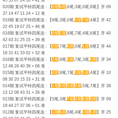
45 33 07 24 10 + 42 准
020期 复试平特四尾连 : 【
9尾
,
4尾
,6尾,3尾,0尾,8尾】开 09
37 14 47 11 24 + 12 准
019期 复试平特四尾连 : 【8尾,3尾,0尾,
5尾
,
7尾
,4尾】开 42
22 45 19 07 25 + 46 准
018期 复试平特四尾连 : 【
9尾
,
2尾
,8尾,7尾,4尾,6尾】开 40
42 43 31 25 15 + 39 准
017期 复试平特四尾连 : 【
2尾
,7尾,
8尾
,0尾,
1尾
,9尾】开 44
18 31 41 33 02 + 32 准
016期 复试平特四尾连 : 【
2尾
,9尾,
6尾
,7尾,3尾,
0尾
】开 34
12 48 26 40 38 + 06 准
015期 复试平特四尾连 : 【
8尾
,9尾,7尾,
0尾
,
5尾
,4尾】开 10
08 30 20 15 33 + 31 准
014期 复试平特四尾连 : 【
1尾
,
6尾
,
3尾
,
8尾
,5尾,7尾】开 38
13 12 08 43 31 + 26 准
013期 复试平特四尾连 : 【5尾,3尾,
7尾
,
4尾
,
6尾
,
9尾
】开 09
19 44 27 37 06 + 01 准
012期 复试平特四尾连 : 【
1尾
,
6尾
,8尾,4尾,
0尾
,
5尾
】开 25