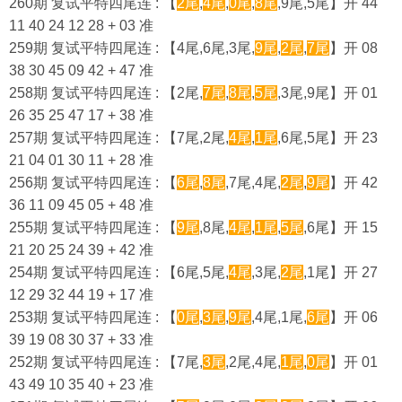
260期 复试平特四尾连 : 【
2尾
,
4尾
,
0尾
,
8尾
,9尾,5尾】开 44
11 40 24 12 28 + 03 准
259期 复试平特四尾连 : 【4尾,6尾,3尾,
9尾
,
2尾
,
7尾
】开 08
38 30 45 09 42 + 47 准
258期 复试平特四尾连 : 【2尾,
7尾
,
8尾
,
5尾
,3尾,9尾】开 01
26 35 25 47 17 + 38 准
257期 复试平特四尾连 : 【7尾,2尾,
4尾
,
1尾
,6尾,5尾】开 23
21 04 01 30 11 + 28 准
256期 复试平特四尾连 : 【
6尾
,
8尾
,7尾,4尾,
2尾
,
9尾
】开 42
36 11 09 45 05 + 48 准
255期 复试平特四尾连 : 【
9尾
,8尾,
4尾
,
1尾
,
5尾
,6尾】开 15
21 20 25 24 39 + 42 准
254期 复试平特四尾连 : 【6尾,5尾,
4尾
,3尾,
2尾
,1尾】开 27
12 29 32 44 19 + 17 准
253期 复试平特四尾连 : 【
0尾
,
3尾
,
9尾
,4尾,1尾,
6尾
】开 06
39 19 08 30 37 + 33 准
252期 复试平特四尾连 : 【7尾,
3尾
,2尾,4尾,
1尾
,
0尾
】开 01
43 49 10 35 40 + 23 准