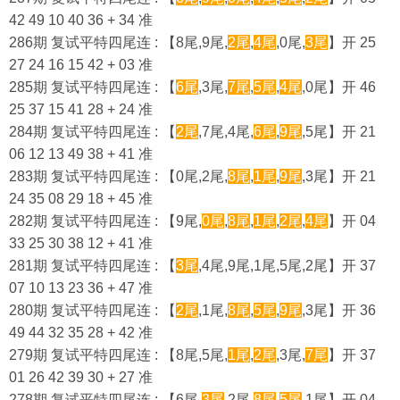
42 49 10 40 36 + 34 准
286期 复试平特四尾连 : 【8尾,9尾,
2尾
,
4尾
,0尾,
3尾
】开 25
27 24 16 15 42 + 03 准
285期 复试平特四尾连 : 【
6尾
,3尾,
7尾
,
5尾
,
4尾
,0尾】开 46
25 37 15 41 28 + 24 准
284期 复试平特四尾连 : 【
2尾
,7尾,4尾,
6尾
,
9尾
,5尾】开 21
06 12 13 49 38 + 41 准
283期 复试平特四尾连 : 【0尾,2尾,
8尾
,
1尾
,
9尾
,3尾】开 21
24 35 08 29 18 + 45 准
282期 复试平特四尾连 : 【9尾,
0尾
,
8尾
,
1尾
,
2尾
,
4尾
】开 04
33 25 30 38 12 + 41 准
281期 复试平特四尾连 : 【
3尾
,4尾,9尾,1尾,5尾,2尾】开 37
07 10 13 23 36 + 47 准
280期 复试平特四尾连 : 【
2尾
,1尾,
8尾
,
5尾
,
9尾
,3尾】开 36
49 44 32 35 28 + 42 准
279期 复试平特四尾连 : 【8尾,5尾,
1尾
,
2尾
,3尾,
7尾
】开 37
01 26 42 39 30 + 27 准
278期 复试平特四尾连 : 【6尾,
3尾
,2尾,
8尾
,
5尾
,1尾】开 04