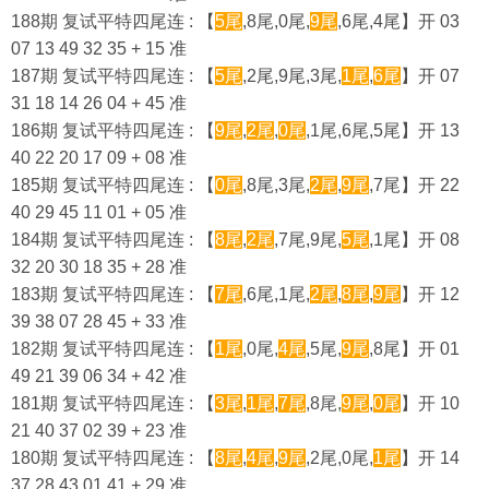
188期 复试平特四尾连 : 【
5尾
,8尾,0尾,
9尾
,6尾,4尾】开 03
07 13 49 32 35 + 15 准
187期 复试平特四尾连 : 【
5尾
,2尾,9尾,3尾,
1尾
,
6尾
】开 07
31 18 14 26 04 + 45 准
186期 复试平特四尾连 : 【
9尾
,
2尾
,
0尾
,1尾,6尾,5尾】开 13
40 22 20 17 09 + 08 准
185期 复试平特四尾连 : 【
0尾
,8尾,3尾,
2尾
,
9尾
,7尾】开 22
40 29 45 11 01 + 05 准
184期 复试平特四尾连 : 【
8尾
,
2尾
,7尾,9尾,
5尾
,1尾】开 08
32 20 30 18 35 + 28 准
183期 复试平特四尾连 : 【
7尾
,6尾,1尾,
2尾
,
8尾
,
9尾
】开 12
39 38 07 28 45 + 33 准
182期 复试平特四尾连 : 【
1尾
,0尾,
4尾
,5尾,
9尾
,8尾】开 01
49 21 39 06 34 + 42 准
181期 复试平特四尾连 : 【
3尾
,
1尾
,
7尾
,8尾,
9尾
,
0尾
】开 10
21 40 37 02 39 + 23 准
180期 复试平特四尾连 : 【
8尾
,
4尾
,
9尾
,2尾,0尾,
1尾
】开 14
37 28 43 01 41 + 29 准