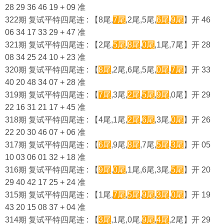
28 29 36 46 19 + 09 准
322期 复试平特四尾连 : 【8尾,
7尾
,2尾,5尾,
6尾
,
9尾
】开 46
06 34 17 33 29 + 47 准
321期 复试平特四尾连 : 【2尾,
5尾
,
8尾
,
0尾
,1尾,7尾】开 28
08 34 25 24 10 + 23 准
320期 复试平特四尾连 : 【
8尾
,2尾,6尾,5尾,
0尾
,
7尾
】开 33
40 20 48 34 07 + 28 准
319期 复试平特四尾连 : 【
7尾
,3尾,
2尾
,
5尾
,
9尾
,0尾】开 29
22 16 31 21 17 + 45 准
318期 复试平特四尾连 : 【4尾,1尾,
2尾
,
6尾
,3尾,
0尾
】开 26
22 20 30 46 07 + 06 准
317期 复试平特四尾连 : 【
6尾
,9尾,
8尾
,7尾,
5尾
,
3尾
】开 05
10 03 06 01 32 + 18 准
316期 复试平特四尾连 : 【
9尾
,
0尾
,1尾,6尾,3尾,
5尾
】开 20
29 40 42 17 25 + 24 准
315期 复试平特四尾连 : 【1尾,
7尾
,
5尾
,
9尾
,
3尾
,
0尾
】开 19
43 20 15 08 37 + 04 准
314期 复试平特四尾连 : 【
3尾
,1尾,0尾,
9尾
,
4尾
,2尾】开 29