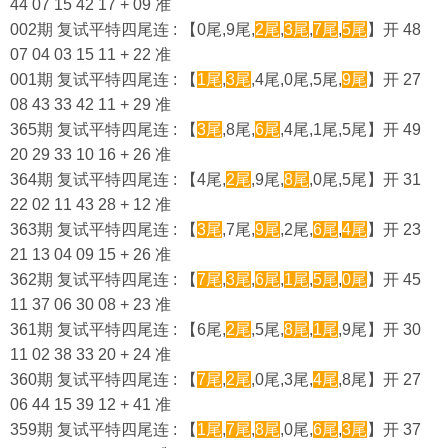
44 07 15 42 17 + 09 准
002期 复试平特四尾连 : 【0尾,9尾,
2尾
,
3尾
,
7尾
,
5尾
】开 48
07 04 03 15 11 + 22 准
001期 复试平特四尾连 : 【
1尾
,
3尾
,4尾,0尾,5尾,
9尾
】开 27
08 43 33 42 11 + 29 准
365期 复试平特四尾连 : 【
3尾
,8尾,
6尾
,4尾,1尾,5尾】开 49
20 29 33 10 16 + 26 准
364期 复试平特四尾连 : 【4尾,
2尾
,9尾,
8尾
,0尾,5尾】开 31
22 02 11 43 28 + 12 准
363期 复试平特四尾连 : 【
3尾
,7尾,
9尾
,2尾,
6尾
,
4尾
】开 23
21 13 04 09 15 + 26 准
362期 复试平特四尾连 : 【
7尾
,
3尾
,
6尾
,
1尾
,
5尾
,
0尾
】开 45
11 37 06 30 08 + 23 准
361期 复试平特四尾连 : 【6尾,
2尾
,5尾,
8尾
,
1尾
,9尾】开 30
11 02 38 33 20 + 24 准
360期 复试平特四尾连 : 【
7尾
,
2尾
,0尾,3尾,
4尾
,8尾】开 27
06 44 15 39 12 + 41 准
359期 复试平特四尾连 : 【
1尾
,
7尾
,
8尾
,0尾,
6尾
,
3尾
】开 37