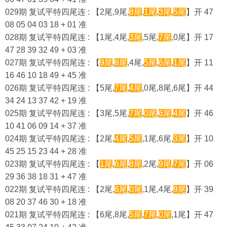
029期 复试平特四尾连 : 【2尾,9尾,
8尾
,
1尾
,
3尾
,
5尾
】开 47
08 05 04 03 18 + 01 准
028期 复试平特四尾连 : 【1尾,4尾,
3尾
,5尾,
7尾
,0尾】开 17
47 28 39 32 49 + 03 准
027期 复试平特四尾连 : 【
9尾
,
8尾
,4尾,
5尾
,
6尾
,
1尾
】开 11
16 46 10 18 49 + 45 准
026期 复试平特四尾连 : 【5尾,
7尾
,
4尾
,0尾,8尾,6尾】开 44
34 24 13 37 42 + 19 准
025期 复试平特四尾连 : 【3尾,5尾,
7尾
,
0尾
,
6尾
,
4尾
】开 46
10 41 06 09 14 + 37 准
024期 复试平特四尾连 : 【2尾,
4尾
,
5尾
,1尾,6尾,
3尾
】开 10
45 25 15 23 44 + 28 准
023期 复试平特四尾连 : 【
1尾
,
6尾
,
8尾
,2尾,
9尾
,
7尾
】开 06
29 36 38 18 31 + 47 准
022期 复试平特四尾连 : 【2尾,
6尾
,
0尾
,1尾,4尾,
9尾
】开 39
08 20 37 46 30 + 18 准
021期 复试平特四尾连 : 【6尾,8尾,
5尾
,
7尾
,
0尾
,1尾】开 47