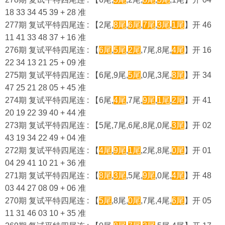
18 33 34 45 39 + 28 准
277期 复试平特四尾连 : 【2尾,
8尾
,
6尾
,
7尾
,
3尾
,
1尾
】开 46
11 41 33 48 37 + 16 准
276期 复试平特四尾连 : 【
6尾
,
5尾
,
2尾
,7尾,8尾,
4尾
】开 16
22 34 13 21 25 + 09 准
275期 复试平特四尾连 : 【6尾,9尾,
5尾
,0尾,3尾,
8尾
】开 34
47 25 21 28 05 + 45 准
274期 复试平特四尾连 : 【6尾,
4尾
,7尾,
9尾
,
1尾
,
2尾
】开 41
20 19 22 39 40 + 44 准
273期 复试平特四尾连 : 【5尾,7尾,6尾,8尾,0尾,
3尾
】开 02
43 19 34 22 49 + 04 准
272期 复试平特四尾连 : 【
4尾
,
9尾
,
1尾
,2尾,8尾,
0尾
】开 01
04 29 41 10 21 + 36 准
271期 复试平特四尾连 : 【
8尾
,
3尾
,5尾,
9尾
,0尾,
4尾
】开 48
03 44 27 08 09 + 06 准
270期 复试平特四尾连 : 【
5尾
,8尾,
0尾
,7尾,4尾,
6尾
】开 05
11 31 46 03 10 + 35 准