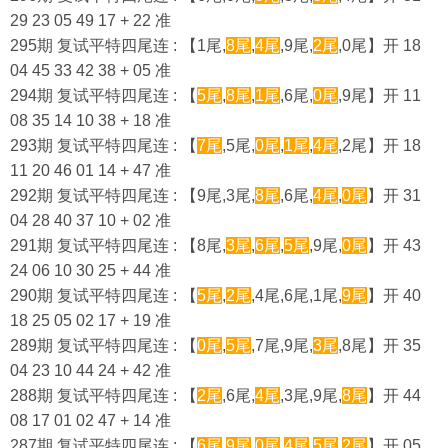
29 23 05 49 17 + 22 准
295期 复试平特四尾连 : 【1尾,
8尾
,
4尾
,9尾,
2尾
,0尾】开 18
04 45 33 42 38 + 05 准
294期 复试平特四尾连 : 【
5尾
,
8尾
,
1尾
,6尾,
0尾
,9尾】开 11
08 35 14 10 38 + 18 准
293期 复试平特四尾连 : 【
7尾
,5尾,
0尾
,
1尾
,
4尾
,2尾】开 18
11 20 46 01 14 + 47 准
292期 复试平特四尾连 : 【9尾,3尾,
8尾
,6尾,
4尾
,
0尾
】开 31
04 28 40 37 10 + 02 准
291期 复试平特四尾连 : 【8尾,
3尾
,
6尾
,
5尾
,9尾,
0尾
】开 43
24 06 10 30 25 + 44 准
290期 复试平特四尾连 : 【
5尾
,
2尾
,4尾,6尾,1尾,
9尾
】开 40
18 25 05 02 17 + 19 准
289期 复试平特四尾连 : 【
0尾
,
5尾
,7尾,9尾,
3尾
,8尾】开 35
04 23 10 44 24 + 42 准
288期 复试平特四尾连 : 【
2尾
,6尾,
4尾
,3尾,9尾,
8尾
】开 44
08 17 01 02 47 + 14 准
287期 复试平特四尾连 : 【
6尾
,
9尾
,
0尾
,
4尾
,
5尾
,
2尾
】开 05