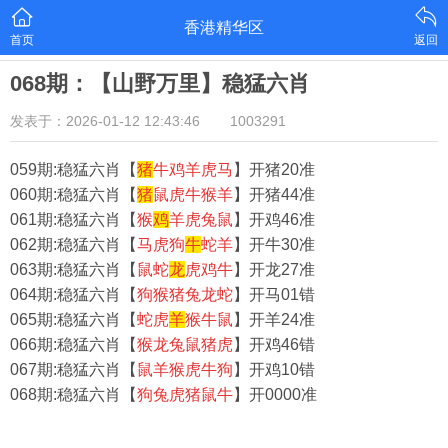
香港精华区
首页
返回
068期：【山野万里】稳猛六肖
发表于：2026-01-12 12:43:46
1003291
059期:稳猛六肖【
猪
牛鸡羊虎马
】开猪20准
060期:稳猛六肖【
猪
鼠虎牛猴羊
】开猪44准
061期:稳猛六肖【
猴
鸡
羊虎兔鼠
】开鸡46准
062期:稳猛六肖【
马虎狗
牛
蛇羊
】开牛30准
063期:稳猛六肖【
鼠蛇
龙
虎鸡牛
】开龙27准
064期:稳猛六肖【
狗猴猪兔龙蛇
】开马01错
065期:稳猛六肖【
蛇虎
羊
猴牛鼠
】开羊24准
066期:稳猛六肖【
猴龙兔鼠猪虎
】开鸡46错
067期:稳猛六肖【
鼠羊猴虎牛狗
】开鸡10错
068期:稳猛六肖【
狗兔虎猪鼠牛
】开0000准