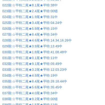
022期:☆平特二尾★8.1尾★平特:38中
023期:☆平特二尾★2.4尾★平特:00错
024期:☆平特二尾★1.9尾★平特:31中
025期:☆平特二尾★3.4尾★平特:04.24中
026期:☆平特二尾★5.9尾★平特:15中
027期:☆平特二尾★8.4尾★平特:34中
028期:☆平特二尾★4.6尾★平特:14.34.16.26中
029期:☆平特二尾★3.9尾★平特:13.49中
030期:☆平特二尾★1.8尾★平特:41.08.48中
031期:☆平特二尾★0.1尾★平特:11中
032期:☆平特二尾★9.1尾★平特:09.49中
033期:☆平特二尾★3.2尾★平特:12.03.23中
034期:☆平特二尾★4.9尾★平特:19中
035期:☆平特二尾★8.4尾★平特:28.18.44中
036期:☆平特二尾★5.6尾★平特:35.45中
037期:☆平特二尾★4.0尾★平特:34中
038期:☆平特二尾★9.2尾★平特:00错
039期:☆平特二尾★1.5尾★平特:11中