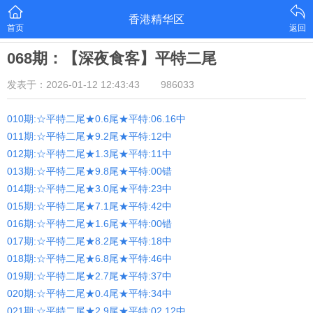
香港精华区
首页
返回
068期：【深夜食客】平特二尾
发表于：2026-01-12 12:43:43
986033
010期:☆平特二尾★0.6尾★平特:06.16中
011期:☆平特二尾★9.2尾★平特:12中
012期:☆平特二尾★1.3尾★平特:11中
013期:☆平特二尾★9.8尾★平特:00错
014期:☆平特二尾★3.0尾★平特:23中
015期:☆平特二尾★7.1尾★平特:42中
016期:☆平特二尾★1.6尾★平特:00错
017期:☆平特二尾★8.2尾★平特:18中
018期:☆平特二尾★6.8尾★平特:46中
019期:☆平特二尾★2.7尾★平特:37中
020期:☆平特二尾★0.4尾★平特:34中
021期:☆平特二尾★2.9尾★平特:02.12中