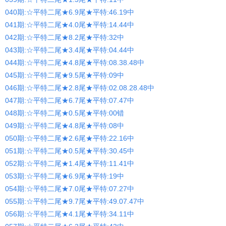
040期:☆平特二尾★6.9尾★平特:46.19中
041期:☆平特二尾★4.0尾★平特:14.44中
042期:☆平特二尾★8.2尾★平特:32中
043期:☆平特二尾★3.4尾★平特:04.44中
044期:☆平特二尾★4.8尾★平特:08.38.48中
045期:☆平特二尾★9.5尾★平特:09中
046期:☆平特二尾★2.8尾★平特:02.08.28.48中
047期:☆平特二尾★6.7尾★平特:07.47中
048期:☆平特二尾★0.5尾★平特:00错
049期:☆平特二尾★4.8尾★平特:08中
050期:☆平特二尾★2.6尾★平特:22.16中
051期:☆平特二尾★0.5尾★平特:30.45中
052期:☆平特二尾★1.4尾★平特:11.41中
053期:☆平特二尾★6.9尾★平特:19中
054期:☆平特二尾★7.0尾★平特:07.27中
055期:☆平特二尾★9.7尾★平特:49.07.47中
056期:☆平特二尾★4.1尾★平特:34.11中