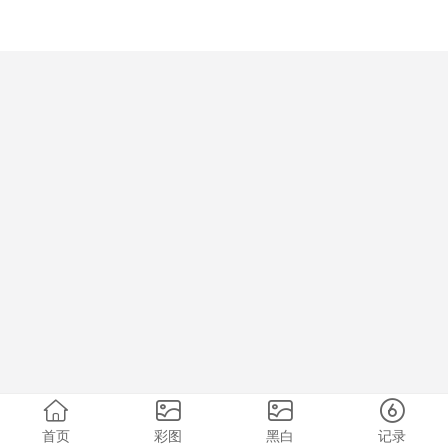
首页
彩图
黑白
记录