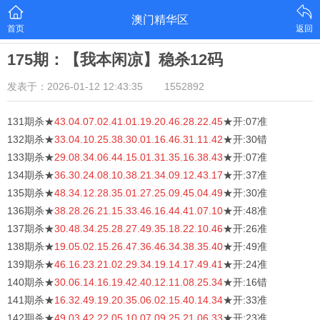
澳门精华区
首页
返回
175期：【我本闲凉】稳杀12码
发表于：2026-01-12 12:43:35
1552892
131期杀★
43.04.07.02.41.01.19.20.46.28.22.45
★开:07准
132期杀★
33.04.10.25.38.30.01.16.46.31.11.42
★开:30错
133期杀★
29.08.34.06.44.15.01.31.35.16.38.43
★开:07准
134期杀★
36.30.24.08.10.38.21.34.09.12.43.17
★开:37准
135期杀★
48.34.12.28.35.01.27.25.09.45.04.49
★开:30准
136期杀★
38.28.26.21.15.33.46.16.44.41.07.10
★开:48准
137期杀★
30.48.34.25.28.27.49.35.18.22.10.46
★开:26准
138期杀★
19.05.02.15.26.47.36.46.34.38.35.40
★开:49准
139期杀★
46.16.23.21.02.29.34.19.14.17.49.41
★开:24准
140期杀★
30.06.14.16.19.42.40.12.11.08.25.34
★开:16错
141期杀★
16.32.49.19.20.35.06.02.15.40.14.34
★开:33准
142期杀★
49.03.42.22.05.10.07.09.25.21.06.33
★开:23准