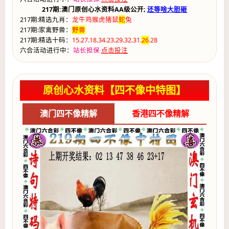
217期:澳门原创心水资料AA级公开;
还等啥大胆砸
217期:精选九肖：
龙牛鸡猴虎猪鼠
蛇
兔
217期:家禽野兽：
野兽
217期:精选十码：
15.27.18.34.23.29.32.31.
26
.28
六合活动进行中：
站长担保
点击投注
原创心水资料【四不像中特图】
澳门四不像精解
香港四不像精解