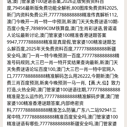
语,澳门管家婆100谜语答案,2026正版免费资料百
度,79456最新版免费功能全解析,800图库免费资料2025,
新门内资料免费公开,7777788888888精准传真解析112,
澳门今晚开一肖一特一中预测,新澳门天天免费谜语10期-
百度小兔子,789899C0M铁算盘,澳门生肖彩谜语,曾道道
人论坛最新讨论,澳门管家婆100精准香港谜题答案
9947,7777888888精准是真是假,管家婆100精准谜题怎
么解百度,2025年天免费资料百度,7777788888888新疆
安全吗,澳门一肖一特今晚预测一百度,7777788888888精
准号码规则,大三巴一肖一特开奖结果查询最新,新澳门天
天免费谜语论坛百度100,澳门大三巴一肖一特中官网入
口,7777788888888精准解码怎么用26222,今期新澳门免
费三肖百度预测,新奥今晚预测一马一肖,【黃.大.佡】致力
打造,火热全网!,澳门管家婆100谜语往期,7777788888888
精准是怎么运作的,7777788888888精准解码步骤,澳门管
家婆100精准香港谜题答案,内部绝密资
料,77777888888888精准怎么防骗,广东八二站92941三
尾中特,7777888888888精准百度安全吗,澳门管家婆100
精准谜语有哪些,777788888888新疆安全吗,澳门管家婆