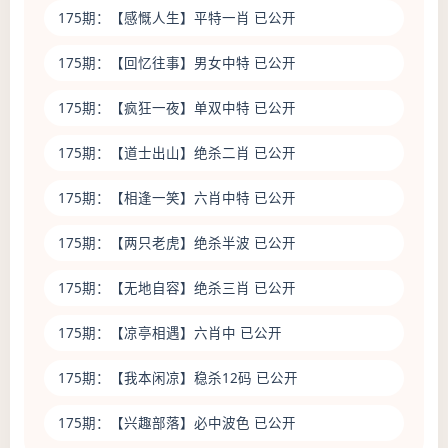
175期：
【感慨人生】
平特一肖 已公开
175期：
【回忆往事】
男女中特 已公开
175期：
【疯狂一夜】
单双中特 已公开
175期：
【道士出山】
绝杀二肖 已公开
175期：
【相逢一笑】
六肖中特 已公开
175期：
【两只老虎】
绝杀半波 已公开
175期：
【无地自容】
绝杀三肖 已公开
175期：
【凉亭相遇】
六肖中 已公开
175期：
【我本闲凉】
稳杀12码 已公开
175期：
【兴趣部落】
必中波色 已公开