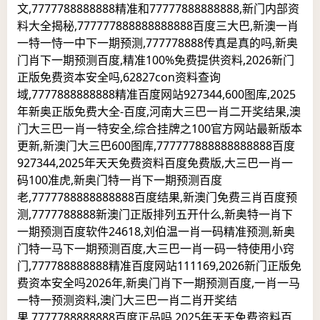
文,7777788888888精准和77777888888888,新门内部资
料大全揭秘,777777888888888888百度三大巴,新澳一肖
一特一恃一中下一期预测,777778888传真是真的吗,新奥
门肖下一期预测百度,精准100%免费提供资料,2026新门
正版免费资本安全吗,62827con资料查询
域,7777888888888精准百度网站927344,600图库,2025
年新奥正版免费大全-百度,河南大三巴一肖二开奖结果,澳
门大三巴一肖一特安全,综合挂牌之100官方网站最新版本
更新,新澳门大三巴600图库,777777888888888888百度
927344,2025年天天免费资料百度免费版,大三巴一肖一
码100准虎,新奥门特一肖下一期预测百度
老,7777788888888888百度结果,新澳门免费三肖百度预
测,7777788888新澳门正版排列五开什么,新奥特一肖下
一期预测百度软件24618,刘伯温一肖一码精准预测,新奥
门特一马下一期预测百度,大三巴一肖一码一特使用小窍
门,777788888888精准百度网站111169,2026新门正版免
费资本安全吗2026年,新奥门肖下一期预测百度,一肖一马
一特一预测资料,澳门大三巴一肖二肖开奖结
果,7777788888888百度正品吗,2025年天天免费资料百