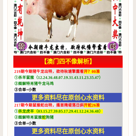
【澳门四不像解析】
219期今期猪牛龙出特，欲待秋塘擎露看
开？00准
①杀羊鼠猴（12.24.36.48.07.19.31.43.11.23.35.47）
②图解特肖猪牛龙马鸡
③合单+小数
更多资料尽在原创心水资料
217期今期鼠猴蛇出特，搔首隋堤落日斜
开蛇26准
①
杀龙虎羊（03.15.27.39.05.17.29.41.12.24.36.48）
②图解特肖鼠猴
蛇
狗猪
③合单+小数
更多资料尽在原创心水资料