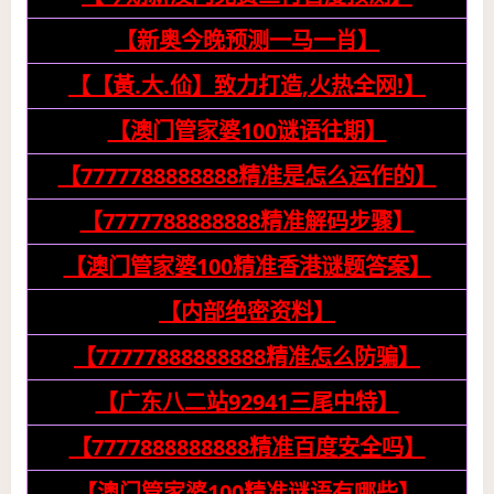
【新奥今晚预测一马一肖】
【【黃.大.佡】致力打造,火热全网!】
【澳门管家婆100谜语往期】
【7777788888888精准是怎么运作的】
【7777788888888精准解码步骤】
【澳门管家婆100精准香港谜题答案】
【内部绝密资料】
【77777888888888精准怎么防骗】
【广东八二站92941三尾中特】
【7777888888888精准百度安全吗】
【澳门管家婆100精准谜语有哪些】