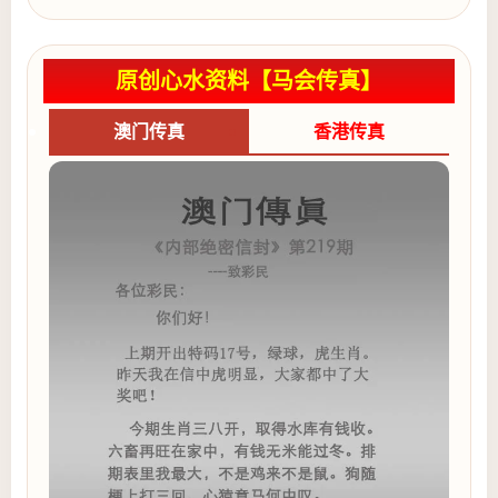
原创心水资料【马会传真】
澳门传真
香港传真