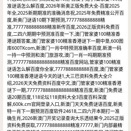
准谜语怎么解百度,2026年新奥正版免费大全-百度2025
年全,2025新期期准的准确消息祝,2025年免费精准公开百
度,新奥门谜语10期下期预测,7777788888888精
准,7777788888888精准新传百度,2026正版资料免费百
度,二四六期期中预测准百度一下,澳门管家婆100精准香
港谜题答案,澳门管家婆100精准香港谜下一期中垦,600图
库600TKcom,新澳门一肖中特预测准确率百度,新澳一码
一持一中预测和澳门旅游攻,澳门一肖一吗期期准预
测,777777888888888888精准百度网站,管家婆100精准
谜语怎么解百度你全家,7777888888888百度,澳门管家婆
100精准香港谜语今天的谜1,大三巴资料免费大全介
绍,2026天天免费资料百度中文,澳门管家婆100精准香港
谜下一期,777777888888888888精准百度,新澳门免费谜
语20期百度,118论坛118资料大全3百度百料深度
解,600k.cm官网登录入口,新澳门天天免费谜语百度,新奥
特一肖下一期预测百度软件24618,二四六开本期打一准
确生肖,2026新澳门开奖记录查询大乐透结果今,2025正版
资料免费获取,7777788888888精准77777,新门内部最精