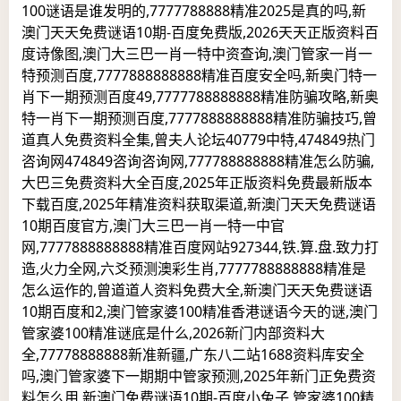
100谜语是谁发明的,7777788888精准2025是真的吗,新
澳门天天免费谜语10期-百度免费版,2026天天正版资料百
度诗像图,澳门大三巴一肖一特中资查询,澳门管家一肖一
特预测百度,7777888888888精准百度安全吗,新奥门特一
肖下一期预测百度49,7777788888888精准防骗攻略,新奥
特一肖下一期预测百度,7777888888888精准防骗技巧,曾
道真人免费资料全集,曾夫人论坛40779中特,474849热门
咨询网474849咨询咨询网,777788888888精准怎么防骗,
大巴三免费资料大全百度,2025年正版资料免费最新版本
下载百度,2025年精准资料获取渠道,新澳门天天免费谜语
10期百度官方,澳门大三巴一肖一特一中官
网,7777888888888精准百度网站927344,铁.算.盘.致力打
造,火力全网,六爻预测澳彩生肖,7777788888888精准是
怎么运作的,曾道道人资料免费大全,新澳门天天免费谜语
10期百度和2,澳门管家婆100精准香港谜语今天的谜,澳门
管家婆100精准谜底是什么,2026新门内部资料大
全,77778888888新准新疆,广东八二站1688资料库安全
吗,澳门管家婆下一期期中管家预测,2025年新门正免费资
料怎么用,新澳门免费谜语10期-百度小兔子,管家婆100精