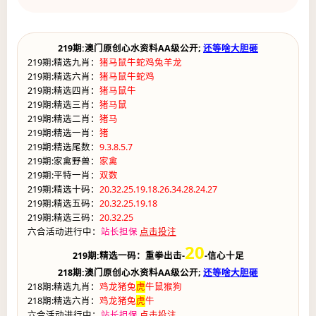
219期:澳门原创心水资料AA级公开;
还等啥大胆砸
219期:精选九肖：
猪马鼠牛蛇鸡兔羊龙
219期:精选六肖：
猪马鼠牛蛇鸡
219期:精选四肖：
猪马鼠牛
219期:精选三肖：
猪马鼠
219期:精选二肖：
猪马
219期:精选一肖：
猪
219期:精选尾数：
9.3.8.5.7
219期:家禽野兽：
家禽
219期:平特一肖：
双数
219期:精选十码：
20.32.25.19.18.26.34.28.24.27
219期:精选五码：
20.32.25.19.18
219期:精选三码：
20.32.25
六合活动进行中：
站长担保
点击投注
20
219期:精选一码：重拳出击-
-信心十足
218期:澳门原创心水资料AA级公开;
还等啥大胆砸
218期:精选九肖：
鸡龙猪兔
虎
牛鼠猴狗
218期:精选六肖：
鸡龙猪兔
虎
牛
六合活动进行中：
站长担保
点击投注