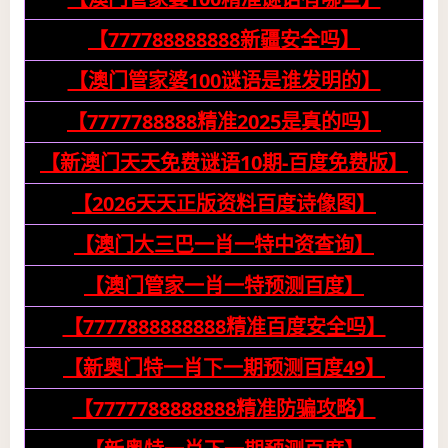
【777788888888新疆安全吗】
【澳门管家婆100谜语是谁发明的】
【7777788888精准2025是真的吗】
【新澳门天天免费谜语10期-百度免费版】
【2026天天正版资料百度诗像图】
【澳门大三巴一肖一特中资查询】
【澳门管家一肖一特预测百度】
【7777888888888精准百度安全吗】
【新奥门特一肖下一期预测百度49】
【7777788888888精准防骗攻略】